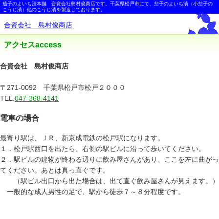
茄子のよいち漬本舗 合資会社島村俊商店です。千葉県松戸市にて、茄子のよいち漬（小茄子の
こうじ漬）他のこうじ漬を製造しております。
合資会社 島村俊商店
アクセス
access
合資会社 島村俊商店
〒271-0092 千葉県松戸市松戸２０００
TEL.
047-368-4141
電車の場合
最寄り駅は、ＪＲ、新京成電鉄の松戸駅になります。
１．松戸駅西口を出たら、右側の駅ビルに沿って歩いてください。
２．駅ビルの建物が終わる辺りに飲み屋さんがあり、ここを左に曲がっ
てください。あとは真っ直ぐです。
（駅ビル出口から出た場合は、出て直ぐ飲み屋さんが見えます。）
一般的な成人男性の足で、駅から徒歩７～８分程度です。